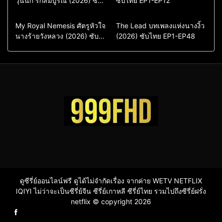
วุ่นนัก รักสัมบูรณ์ (2026) ซับ
ซับไทย EP1-EP12
ไทย พากย์ไทย EP1-EP16
ซีรี่ย์เกาหลีซับไทย
ซีรี่ย์เกาหลี
ซีรี่ย์เกาหลีพากย์ไทย
ซีรี่ย์เกาหลีซับไทย
Comedy
Drama
Drama
ซีรี่ย์จีน
My Royal Nemesis ศัตรูหัวใจ
The Lead บทเพลงแห่งนางงิ้ว
นางร้ายวังหลวง (2026) ซับ
Sci-Fi & Fantasy
(2026) ซับไทย EP1-EP48
ซีรี่ย์จีนซับไทย
ไทย EP1-EP14
ซีรี่ย์เกาหลี
ซีรี่ย์เกาหลีซับไทย
ดูซีรี่ย์ออนไลน์ฟรี ดูได้ไม่จำกัดเรื่อง จากค่าย WETV NETFLIX
IQIYI ไม่ว่าจะเป็นซีรี่ย์จีน ซีรี่ย์เกาหลี ซีรี่ย์ไทย รวมไปถึงซีรี่ย์ฝรั่ง
netflix © copyright 2026