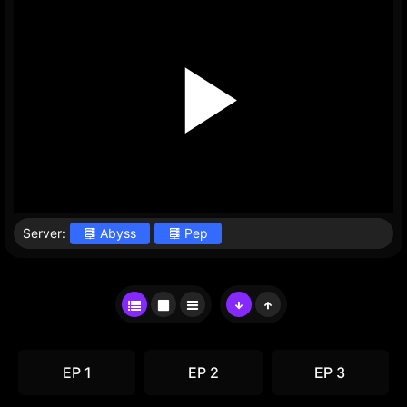
Server:
Abyss
Pep
EP 1
EP 2
EP 3