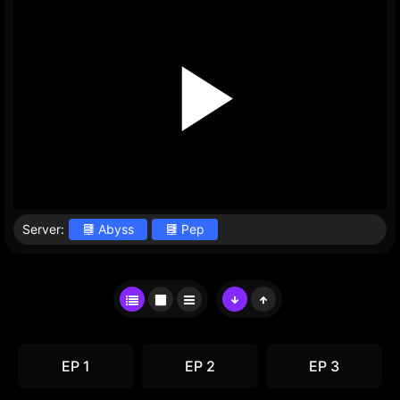
Server:
Abyss
Pep
EP 1
EP 2
EP 3