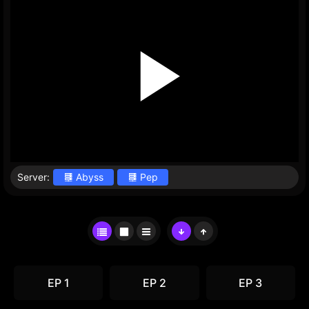
Server:
Abyss
Pep
EP 1
EP 2
EP 3