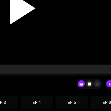
P 3
EP 4
EP 5
EP 6