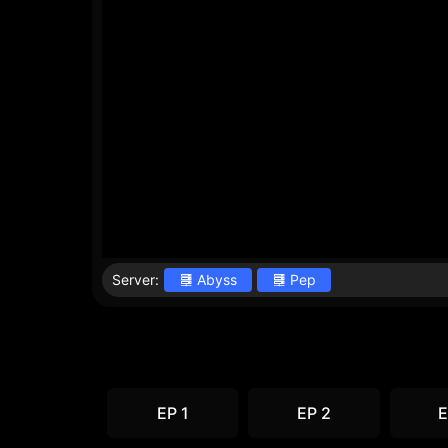
Server:
Abyss
Pep
EP 1
EP 2
E