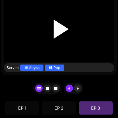
Server:
Abyss
Pep
EP 1
EP 2
EP 3