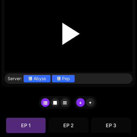
Server:
Abyss
Pep
EP 1
EP 2
EP 3