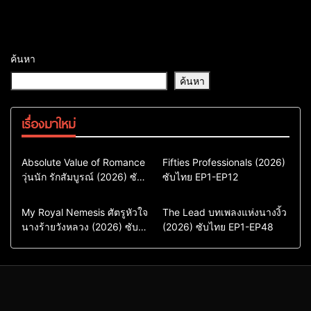
ค้นหา
ค้นหา
เรื่องมาใหม่
Comedy
Drama
Action & Adventure
Absolute Value of Romance
Fifties Professionals (2026)
วุ่นนัก รักสัมบูรณ์ (2026) ซับ
ซีรี่ย์เกาหลี
ซับไทย EP1-EP12
Comedy
Drama
ไทย พากย์ไทย EP1-EP16
ซีรี่ย์เกาหลีซับไทย
ซีรี่ย์เกาหลี
ซีรี่ย์เกาหลีพากย์ไทย
ซีรี่ย์เกาหลีซับไทย
Comedy
Drama
Drama
ซีรี่ย์จีน
My Royal Nemesis ศัตรูหัวใจ
The Lead บทเพลงแห่งนางงิ้ว
นางร้ายวังหลวง (2026) ซับ
Sci-Fi & Fantasy
(2026) ซับไทย EP1-EP48
ซีรี่ย์จีนซับไทย
ไทย EP1-EP14
ซีรี่ย์เกาหลี
ซีรี่ย์เกาหลีซับไทย