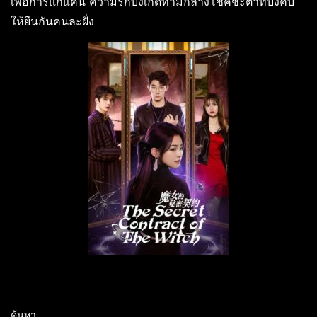
เพื่อการแก้แค้น ความรักบังเกิดท่ามกลางโชคชะตาที่บังคับ
ให้ยืนกันคนละฝั่ง
ค้นหา