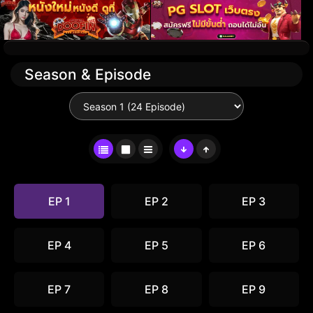
Season & Episode
EP 1
EP 2
EP 3
EP 4
EP 5
EP 6
EP 7
EP 8
EP 9