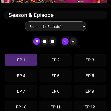
Season & Episode
EP 1
EP 2
EP 3
EP 4
EP 5
EP 6
EP 7
EP 8
EP 9
EP 10
EP 11
EP 12