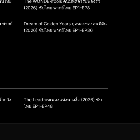
ซับไทย
The WONDERfools คนมหัศจรรย์พลังรั่ว
(2026) ซับไทย พากย์ไทย EP1-EP8
 พากย์
Dream of Golden Years ยุคทองของคนมีฝัน
(2026) ซับไทย พากย์ไทย EP1-EP36
sy
Drama
ซีรี่ย์จีน
ซีรี่ย์จีนซับไทย
้ายวัง
The Lead บทเพลงแห่งนางงิ้ว (2026) ซับ
ไทย EP1-EP48