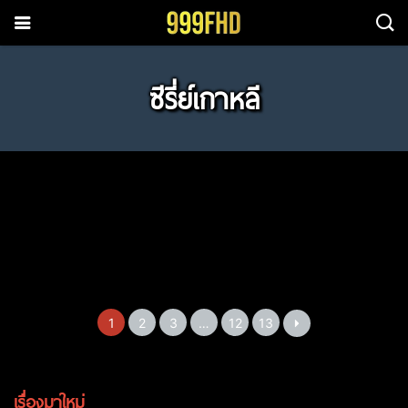
ซีรี่ย์เกาหลี
Absolute Value of
Fifties Professionals (2026)
My Royal Nemesis ศัตรู
Sold Out On You รักเธอ
Romance วุ่นนัก รัก
ซับไทย EP1-EP12
Gold Land แผนล่าท้าคนโลภ
The Legend of kitchen
หัวใจ นางร้ายวังหลวง
หมดใจ (2026) ซับไทย EP1-
สัมบูรณ์ (2026) ซับไทย
The Scarecrow หุ่นลวง
Azure Spring คลื่นสีคราม
(2026) ซับไทย พากย์ไทย
soldier บันทึกครัวค่ายทหาร
(2026) ซับไทย EP1-EP14
EP12
144
99
พากย์ไทย EP1-EP16
We Are All Trying Here
Filing For Love ยื่นคำร้อง
เชือด (2026) ซับไทย EP1-
(2026) ซับไทย EP1-EP6
EP1-EP10
(2026) ซับไทย EP1-EP12
123
132
Perfect Crown รักนี้มงลง
The WONDERfools คน
เราต่างพยายามสุดใจ (2026)
ฉบับเลิฟ (2026) ซับไทย
EP12
124
108
(2026) ซับไทย พากย์ไทย
มหัศจรรย์พลังรั่ว (2026)
ซับไทย EP1-EP12
EP1-EP12
126
112
EP1-EP12
ซับไทย พากย์ไทย EP1-EP8
137
128
168
95
1
2
3
…
12
13
เรื่องมาใหม่