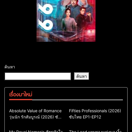
ค้นหา
ค้นหา
เรื่องมาใหม่
Comedy
Drama
Action & Adventure
Absolute Value of Romance
Fifties Professionals (2026)
วุ่นนัก รักสัมบูรณ์ (2026) ซับ
ซีรี่ย์เกาหลี
ซับไทย EP1-EP12
Comedy
Drama
ไทย พากย์ไทย EP1-EP16
ซีรี่ย์เกาหลีซับไทย
ซีรี่ย์เกาหลี
ซีรี่ย์เกาหลีพากย์ไทย
ซีรี่ย์เกาหลีซับไทย
Comedy
Drama
Drama
ซีรี่ย์จีน
My Royal Nemesis ศัตรูหัวใจ
The Lead บทเพลงแห่งนางงิ้ว