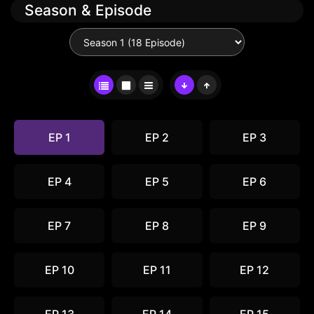
Season & Episode
EP 1
EP 2
EP 3
EP 4
EP 5
EP 6
EP 7
EP 8
EP 9
EP 10
EP 11
EP 12