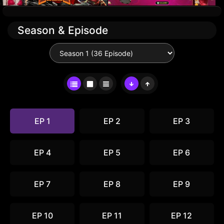
Season & Episode
EP 1
EP 2
EP 3
EP 4
EP 5
EP 6
EP 7
EP 8
EP 9
EP 10
EP 11
EP 12