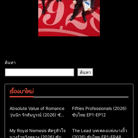
ค้นหา
ค้นหา
เรื่องมาใหม่
Comedy
Drama
Action & Adventure
Absolute Value of Romance
Fifties Professionals (2026)
วุ่นนัก รักสัมบูรณ์ (2026) ซับ
ซีรี่ย์เกาหลี
ซับไทย EP1-EP12
Comedy
Drama
ไทย พากย์ไทย EP1-EP16
ซีรี่ย์เกาหลีซับไทย
ซีรี่ย์เกาหลี
ซีรี่ย์เกาหลีพากย์ไทย
ซีรี่ย์เกาหลีซับไทย
Comedy
Drama
Drama
ซีรี่ย์จีน
My Royal Nemesis ศัตรูหัวใจ
The Lead บทเพลงแห่งนางงิ้ว
นางร้ายวังหลวง (2026) ซับ
Sci-Fi & Fantasy
(2026) ซับไทย EP1-EP48
ซีรี่ย์จีนซับไทย