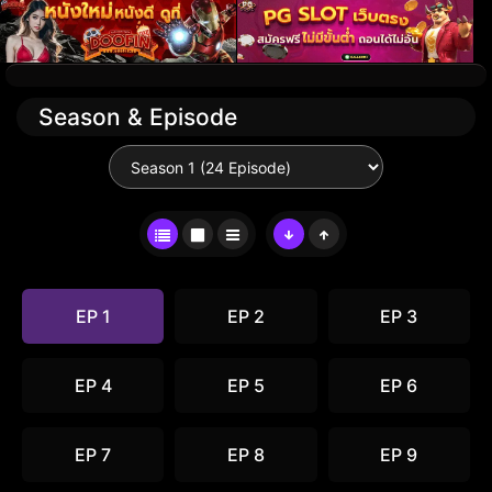
Season & Episode
EP 1
EP 2
EP 3
EP 4
EP 5
EP 6
EP 7
EP 8
EP 9