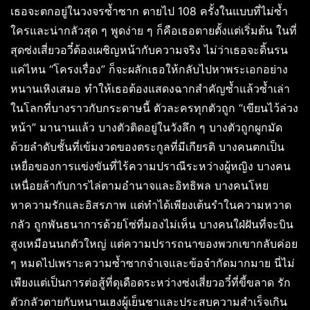
เธอจะตกอยู่ในวงจรซ้ำซาก ตายไป 108 ครั้งในแบบที่ไม่ซ้ำ
ใครและน่ากลัวสุด ๆ พูดง่าย ๆ ก็คือเธอตายตั้งแต่เริ่มต้น ในที่
สุดซ่งเสี่ยวอวี๋ต้องเผชิญหน้ากับความจริง ไม่ว่าเธอจะดิ้นรน
แค่ไหน “โครงเรื่อง” ก็จะผลักเธอให้กลับไปหาพระเอกอย่าง
หนานเหิงเสมอ ทำให้เธอต้องแสดงฉากสำคัญซ้ำแล้วซ้ำเล่า
ในโลกที่บางราวกับกระดาษนี้ ตัวละครทุกตัวถูก “เขียนไว้ล่วง
หน้า” มานานแล้ว บางตัวติดอยู่ในวังลึก ๆ บางตัวถูกผูกมัด
ด้วยลำดับชั้นที่เข้มงวดของตระกูลที่มีเกียรติ บางคนตกเป็น
เหยื่อของการแข่งขันที่ไร้ความปราณีระหว่างผู้หญิง บางคน
เหนื่อยล้ากับการไล่ตามอำนาจและอิทธิพล บางคนโหย
หาความรักและอิสรภาพ แต่ทำได้เพียงเต้นรำในความหวาด
กลัว ถูกพันธนาการด้วยโซ่ที่มองไม่เห็น บางคนใฝ่ฝันที่จะบิน
สูงเหมือนนกตัวใหญ่ แต่ความปรารถนาของพวกเขากลับค่อย
ๆ หมดไปเพราะความซ้ำซากจำเจและข้อจำกัดมากมาย นี่ไม่
เพียงแต่เป็นการต่อสู้ที่ดุเดือดระหว่างซ่งเสี่ยวอวี๋ที่ขี้ขลาด รัก
ตัวกลัวตายกับหนานเฮงผู้เย็นชาและประสบความสำเร็จเกิน