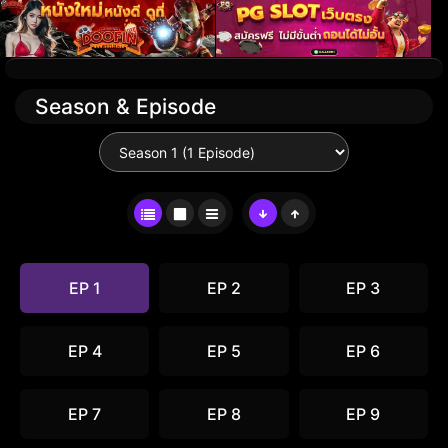
Season & Episode
EP 1
EP 2
EP 3
EP 4
EP 5
EP 6
EP 7
EP 8
EP 9