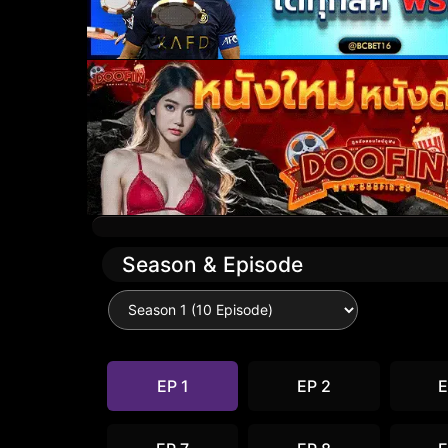
Season & Episode
EP 1
EP 2
E