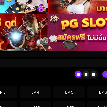
P 3
EP 4
EP 5
EP 6