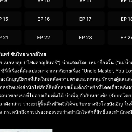
P 9
EP 10
EP 11
EP 1
P 15
EP 16
EP 17
EP 1
P 21
EP 22
EP 23
EP 2
นทร์ ซับไทย พากย์ไทย
บโดย เหอหงฮุย (“ไฟผลาญจันทร์”) นำแสดงโดย เหมาจื่อจวิ้น (“แม่น้ำ
) ซีรีส์เรื่องนี้ดัดแปลงมาจากนวนิยายเรื่อง “Uncle Master, You L
วของนักบุญปีศาจที่เกิดใหม่หลังความตายและตกหลุมรักชายผู้แสนส
วิกลจริตแห่งสำนักไฟศักดิ์สิทธิ์กลายเป็นเด็กกำพร้าที่โดดเดี่ยวหลั
รถนาของเธอที่ไม่อาจเติมเต็มได้ บำเพ็ญตัวกับหยางชิง (รับบทโดย
ดังกล่าว ว่างเยว่ผู้ฟื้นคืนชีวิตจึงได้พบกับหยางชิงโดยบังเอิญ ในท้
จริง ตระหนักถึงการปรองดองระหว่างสำนักไฟศักดิ์สิทธิ์และสำนักหม