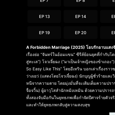
EP 7
EP 8
E
EP 13
EP 14
E
EP 19
EP 20
E
A Forbidden Marriage (2025) โอบรักอาบแสงจั
เรื่องย่อ “จันทร์ในอ้อมแขน” ซีรีส์ย้อนยุคที่กำกั
สู่ทะเล”) โจวเจี๋ยฉง (“มาเป็นเจ้าหญิงของข้าเถอะ”
So Easy Like This” โดยอีเหริน บอกเล่าเรื่องรา
ว่างเยว่ (แสดงโดยโจวเจี๋ยฉง) นักบุญผู้ชั่วร้ายและ
หนีจากความตาย โดยมุ่งมั่นที่จะเติมเต็มความปรา
จื่อจวิ้น) ผู้อาวุโสสำนักหมิงเหมิน ด้วยความปรารถนา
ทั้งสองจับมือกันในยุทธภพเพื่อกำจัดปีศาจร้ายตัว
และทำให้ยุทธภพกลับสู่ความสงบสุข