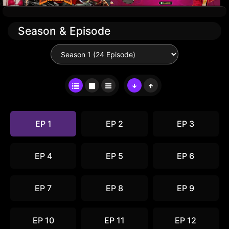
Season & Episode
EP 1
EP 2
EP 3
EP 4
EP 5
EP 6
EP 7
EP 8
EP 9
EP 10
EP 11
EP 12