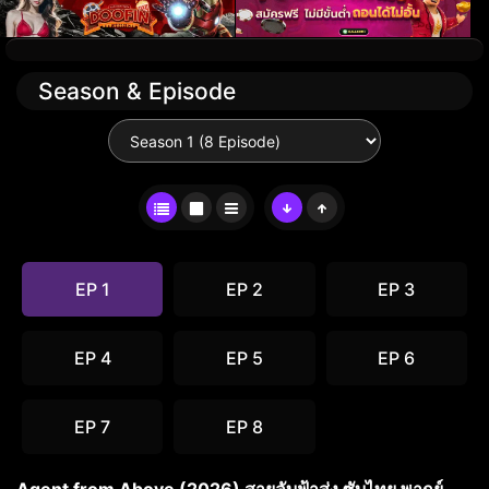
Season & Episode
EP 1
EP 2
EP 3
EP 4
EP 5
EP 6
EP 7
EP 8