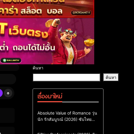
ค้นหา
ค้นหา
เรื่องมาใหม่
Comedy
Drama
ซีรี่ย์เกาหลี
Absolute Value of Romance วุ่น
นัก รักสัมบูรณ์ (2026) ซับไทย
ซีรี่ย์เกาหลีซับไทย
พากย์ไทย EP1-EP16
ซีรี่ย์เกาหลีพากย์ไทย
Action & Adventure
Comedy