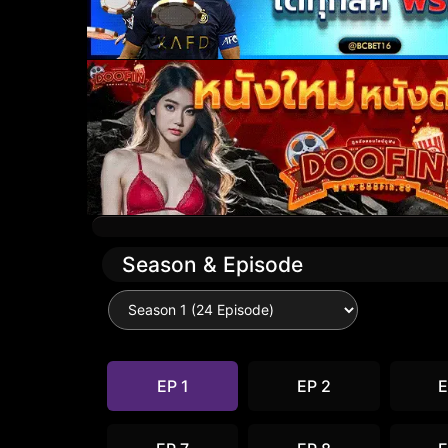
Season & Episode
EP 1
EP 2
E