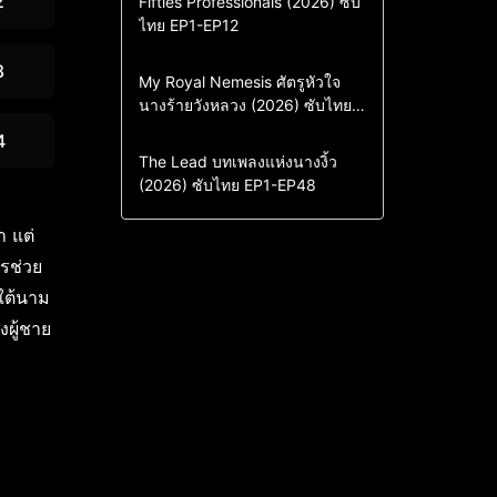
2
Fifties Professionals (2026) ซับ
ไทย EP1-EP12
Drama
ซีรี่ย์เกาหลี
ซีรี่ย์เกาหลีซับไทย
8
Comedy
Drama
My Royal Nemesis ศัตรูหัวใจ
นางร้ายวังหลวง (2026) ซับไทย
Sci-Fi & Fantasy
ซีรี่ย์เกาหลี
EP1-EP14
ซีรี่ย์เกาหลีซับไทย
4
Drama
ซีรี่ย์จีน
The Lead บทเพลงแห่งนางงิ้ว
(2026) ซับไทย EP1-EP48
ซีรี่ย์จีนซับไทย
า แต่
ารช่วย
ใต้นาม
งผู้ชาย