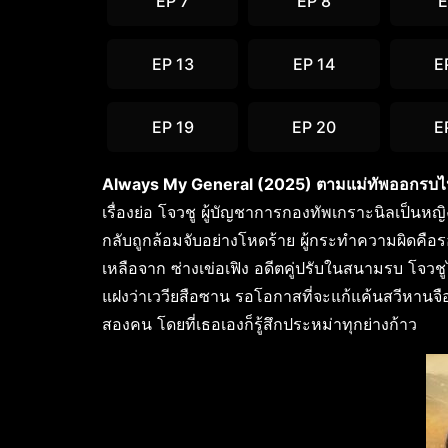
EP 7
EP 8
E
EP 13
EP 14
E
EP 19
EP 20
E
Always My General (2025) ตามแม่ทัพออกรบไป
เรื่องย่อ โจวชู ผู้บัญชาการกองทัพเกราะนิลเป็นหญิง
กลับถูกล้อมจับอย่างโหดร้าย ผู้กระทำความผิดคือร
เหลือจาก ซ่างเข่อเฟิง อดีตคู่ปรับในสนามรบ โจ
แฝงว่าเววียสือซาน รอโอกาสที่จะแก้แค้นสวีหานจือที
สองคน โดยที่เธอเองก็รู้สึกประหม่าทุกย่างก้าว