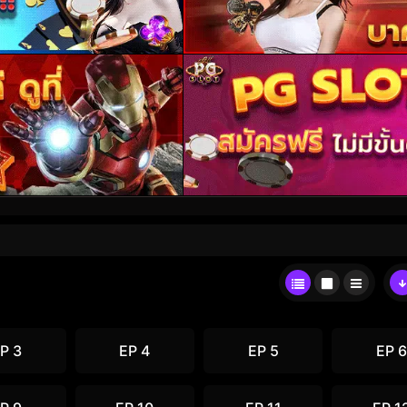
P 3
EP 4
EP 5
EP 6