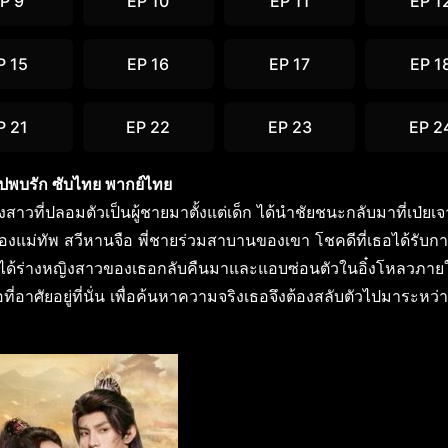
P 9
EP 10
EP 11
EP 1
P 15
EP 16
EP 17
EP 1
P 21
EP 22
EP 23
EP 2
พบรัก ซับไทย พากย์ไทย
สาวที่ปลอมตัวเป็นผู้ชายมาตั้งแต่เด็ก ได้นำชัยชนะกลับมาที่เป่ยเจ
องแม่ทัพ สวีหานจือ พี่ชายร่วมสาบานของเขา โชคดีที่เธอได้รับก
วชูได้ร่างหญิงสาวของเธอกลับคืนมาและแอบซ่อนตัวในอิ๋งโหลวภาย
่อาศัยอยู่ที่นั่น เพื่อค้นหาความจริงเธอจึงต้องสลับตัวไปมาระหว่า