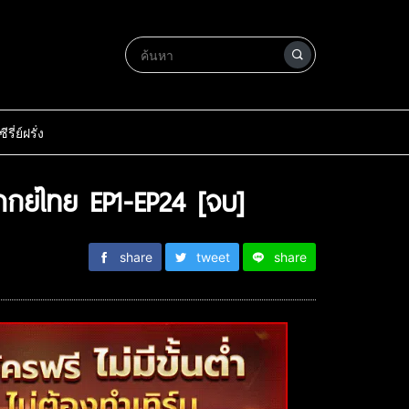
ซีรี่ย์ฝรั่ง
กย์ไทย EP1-EP24 [จบ]
share
tweet
share