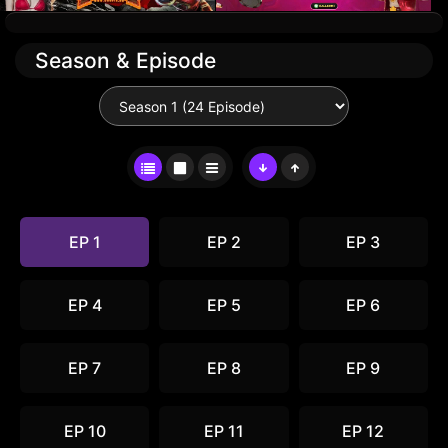
Season & Episode
EP 1
EP 2
EP 3
EP 4
EP 5
EP 6
EP 7
EP 8
EP 9
EP 10
EP 11
EP 12