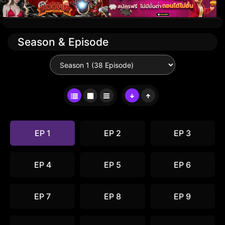
Season & Episode
EP 1
EP 2
EP 3
EP 4
EP 5
EP 6
EP 7
EP 8
EP 9