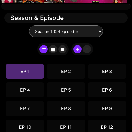
Season & Episode
EP 1
EP 2
EP 3
EP 4
EP 5
EP 6
EP 7
EP 8
EP 9
EP 10
EP 11
EP 12