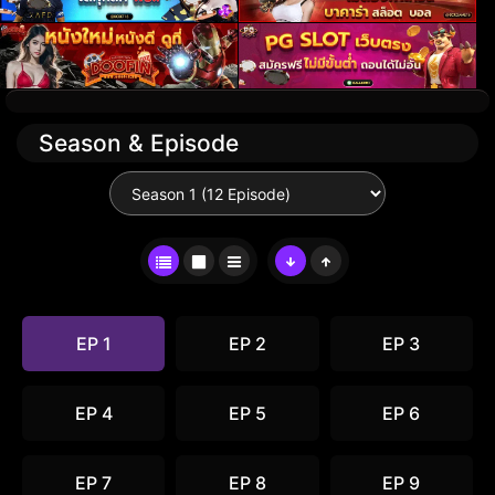
Season & Episode
EP 1
EP 2
EP 3
EP 4
EP 5
EP 6
EP 7
EP 8
EP 9