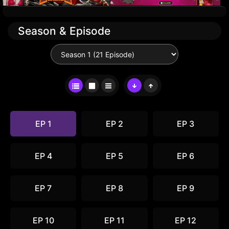
Season & Episode
EP 1
EP 2
EP 3
EP 4
EP 5
EP 6
EP 7
EP 8
EP 9
EP 10
EP 11
EP 12