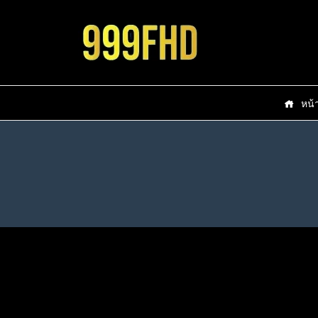
หน้
Stranger Things S5 ซับไทย พากย์
The 
Wednesday Season 2 ซับไทย
Iro
ไทย Ep1-Ep8
เชอร
The Eternaut (2025) นักท่องเวลา
We
พากย์ไทย Ep1-Ep8 [จบ]
(202
แห่งนิรันดร์ ซับไทย พากย์ไทย Ep1-
308
Ep6 [จบ]
459
646