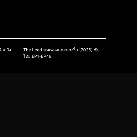
sy
Drama
ซีรี่ย์จีน
ซีรี่ย์จีนซับไทย
้ายวัง
The Lead บทเพลงแห่งนางงิ้ว (2026) ซับ
ไทย EP1-EP48