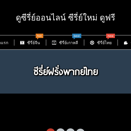
ดูซีรี่ย์ออนไลน์ ซีรี่ย์ใหม่ ดูฟรี
hot
best
new
าแรก
ซีรี่ย์จีน
ซีรี่ย์เกาหลี
ซีรี่ย์ไทย
ซีรี่ย์ฝรั่งพากย์ไทย
Witcher Season 4 เดอะ วิท
The Terminal List Dark W
nheart ไอรอนฮาร์ต Season 1
The Walking Dead: Dead 
์ นักล่าจอมอสูร ซับไทย พากย์
(2025) เดอะ เทอร์มินอล ลิสต์
dnesday Season 1 ซับไทย
The Last of Us Season 1 ซ
5) ซับไทย พากย์ไทย Ep1-Ep6
Season 2 ซับไทย พากย์ไทย 
ไทย Ep1-Ep8 [จบ]
มือสังหาร หมาป่าทมิฬ ซับ
พากย์ไทย EP1-EP8 [จบ]
พากย์ไทย Ep1-Ep9 [จบ]
[จบ]
Ep8
278
พากย์ไทย Ep1-Ep7 [จบ]
526
623