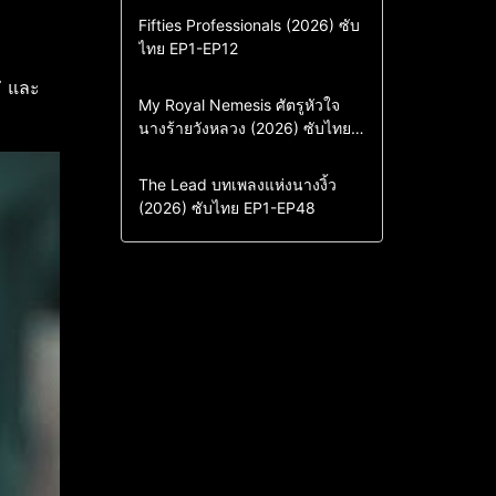
Action & Adventure
Comedy
Fifties Professionals (2026) ซับ
ไทย EP1-EP12
Drama
ซีรี่ย์เกาหลี
ซีรี่ย์เกาหลีซับไทย
่ และ
Comedy
Drama
My Royal Nemesis ศัตรูหัวใจ
นางร้ายวังหลวง (2026) ซับไทย
Sci-Fi & Fantasy
ซีรี่ย์เกาหลี
EP1-EP14
ซีรี่ย์เกาหลีซับไทย
Drama
ซีรี่ย์จีน
The Lead บทเพลงแห่งนางงิ้ว
(2026) ซับไทย EP1-EP48
ซีรี่ย์จีนซับไทย