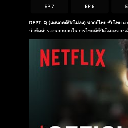
EP 7
EP 8
E
DEPT. Q (แผนกคดีปิดไม่ลง) พากย์ไทย ซับไทย
​ ต
นำทีมตำรวจนอกคอกในการไขคดีที่ปิดไม่ลงของเม