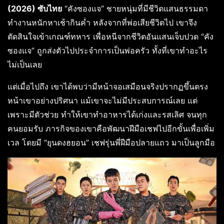
(2026) ซับไทย
“คังซองแจ” ชายหนุ่มที่มีชีวิตแสนธรรมดา
ทำงานหนักหาเช้ากินค่ำ หลังจากที่พ่อเสียชีวิตไป เขาจึง
ตัดสินใจเข้าเกณฑ์ทหาร เพื่อหนีจากชีวิตอันแสนเจ็บปวด “คัง
ซองแจ” ถูกส่งตัวไปประจำการเป็นพ่อครัว ทั้งที่เขาทำอะไร
ไม่เป็นเลย
แต่เมื่อไปถึง เขาได้พบว่ามีหน้าจอเสมือนจริงปรากฏขึ้นตรง
หน้าเขาอย่างปริศนา แม้เขาจะไม่มีประสบการณ์เลย แต่
เพราะมีตัวช่วย ทำให้เขาทำอาหารได้เก่งและรสเลิศ จนทุก
คนยอมรับ ภารกิจของเขาคือพัฒนาฝีมือเชฟไปอีกขั้นเพื่อเพิ่ม
เวล โดยมี “ยุนดงฮยอน” เชฟรุ่นพี่ฝีมือปลายแถว มาเป็นลูกมือ