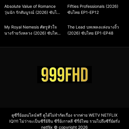
Comedy
Drama
Action & Adventure
Comedy
Absolute Value of Romance
Fifties Professionals (2026)
วุ่นนัก รักสัมบูรณ์ (2026) ซับไทย
ซีรี่ย์เกาหลี
ซีรี่ย์เกาหลีซับไทย
ซับไทย EP1-EP12
Drama
ซีรี่ย์เกาหลี
พากย์ไทย EP1-EP16
ซีรี่ย์เกาหลีพากย์ไทย
ซีรี่ย์เกาหลีซับไทย
Comedy
Drama
Drama
ซีรี่ย์จีน
My Royal Nemesis ศัตรูหัวใจ
The Lead บทเพลงแห่งนางงิ้ว
นางร้ายวังหลวง (2026) ซับไทย
Sci-Fi & Fantasy
ซีรี่ย์เกาหลี
(2026) ซับไทย EP1-EP48
ซีรี่ย์จีนซับไทย
EP1-EP14
ซีรี่ย์เกาหลีซับไทย
ดูซีรี่ย์ออนไลน์ฟรี ดูได้ไม่จำกัดเรื่อง จากค่าย WETV NETFLIX
IQIYI ไม่ว่าจะเป็นซีรี่ย์จีน ซีรี่ย์เกาหลี ซีรี่ย์ไทย รวมไปถึงซีรี่ย์ฝรั่ง
netflix © copyright 2026