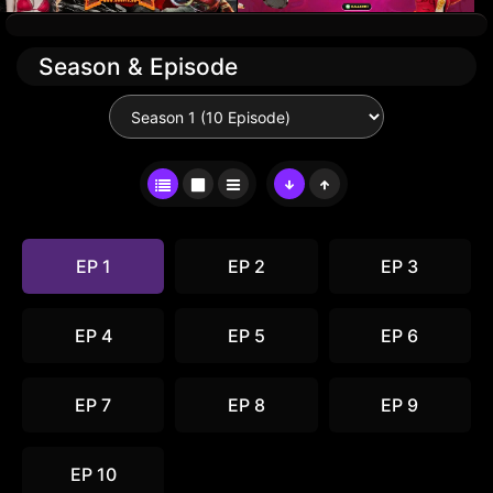
Season & Episode
EP 1
EP 2
EP 3
EP 4
EP 5
EP 6
EP 7
EP 8
EP 9
EP 10