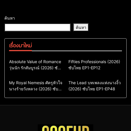
ค้นหา
ค้นหา
เรื่องมาใหม่
Comedy
Drama
Action & Adventure
Absolute Value of Romance
Fifties Professionals (2026)
วุ่นนัก รักสัมบูรณ์ (2026) ซับ
ซีรี่ย์เกาหลี
ซับไทย EP1-EP12
Comedy
Drama
ไทย พากย์ไทย EP1-EP16
ซีรี่ย์เกาหลีซับไทย
ซีรี่ย์เกาหลี
ซีรี่ย์เกาหลีพากย์ไทย
ซีรี่ย์เกาหลีซับไทย
Comedy
Drama
Drama
ซีรี่ย์จีน
My Royal Nemesis ศัตรูหัวใจ
The Lead บทเพลงแห่งนางงิ้ว
นางร้ายวังหลวง (2026) ซับ
Sci-Fi & Fantasy
(2026) ซับไทย EP1-EP48
ซีรี่ย์จีนซับไทย
ไทย EP1-EP14
ซีรี่ย์เกาหลี
ซีรี่ย์เกาหลีซับไทย