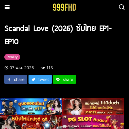
Scandal Love (2026) ซับไทย EP1-
EP10
Reality
07 พ.ค. 2026
113
share
tweet
share