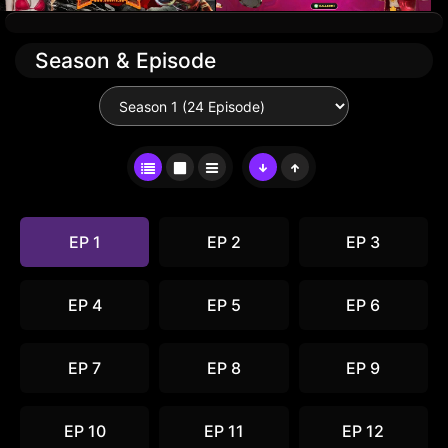
Season & Episode
EP 1
EP 2
EP 3
EP 4
EP 5
EP 6
EP 7
EP 8
EP 9
EP 10
EP 11
EP 12