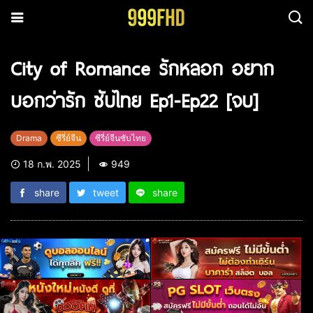
City of Romance รักหลอก อยาก
บอกว่ารัก ซับไทย Ep1-Ep22 [จบ]
Drama
ซีรี่ย์จีน
ซีรี่ย์จีนซับไทย
18 ก.พ. 2025
949
share
tweet
share