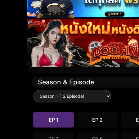
Season & Episode
EP 1
EP 2
E