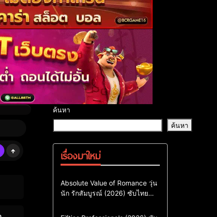
ค้นหา
ค้นหา
เรื่องมาใหม่
Comedy
Drama
ซีรี่ย์เกาหลี
Absolute Value of Romance วุ่น
นัก รักสัมบูรณ์ (2026) ซับไทย
ซีรี่ย์เกาหลีซับไทย
พากย์ไทย EP1-EP16
ซีรี่ย์เกาหลีพากย์ไทย
Action & Adventure
Comedy