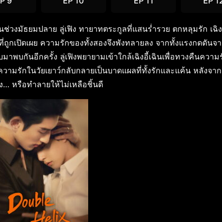
P 9
EP 10
EP 11
EP 1
ช่วงมัธยมปลาย ลู่เฟิง ทายาทตระกูลที่แสนร่ำรวย ตกหลุมรัก เฉิงอ
ี่ถูกเปิดเผย ความรักของทั้งสองจึงพังทลายลง จากทั้งแรงกดดันจ
พบกันอีกครั้ง ลู่เฟิงพยายามเข้าใกล้เฉิงอี้เฉินเพื่อทวงคืนความรั
ามรักในวัยเยาว์กลับกลายเป็นบาดแผลที่ทั้งรักและแค้น หลังจา
อง… หรือทำลายให้ไม่เหลือชิ้นดี