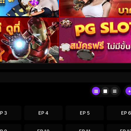
P 3
EP 4
EP 5
EP 6