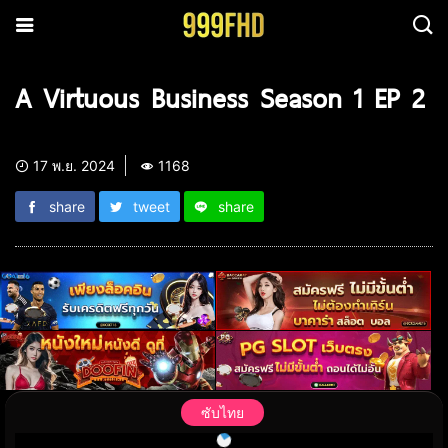
A Virtuous Business Season 1 EP 2
17 พ.ย. 2024
1168
share
tweet
share
ซับไทย