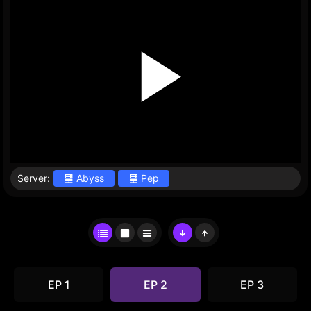
Server:
Abyss
Pep
EP 1
EP 2
EP 3