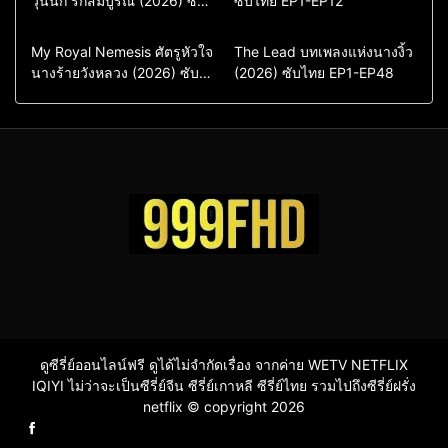
วุ่นนัก รักสัมบูรณ์ (2026) ซับ
ซับไทย EP1-EP12
ไทย พากย์ไทย EP1-EP16
ซีรี่ย์เกาหลีซับไทย
ซีรี่ย์เกาหลี
ซีรี่ย์เกาหลีพากย์ไทย
ซีรี่ย์เกาหลีซับไทย
Comedy
Drama
Drama
ซีรี่ย์จีน
My Royal Nemesis ศัตรูหัวใจ
The Lead บทเพลงแห่งนางงิ้ว
นางร้ายวังหลวง (2026) ซับ
Sci-Fi & Fantasy
(2026) ซับไทย EP1-EP48
ซีรี่ย์จีนซับไทย
ไทย EP1-EP14
ซีรี่ย์เกาหลี
ซีรี่ย์เกาหลีซับไทย
ดูซีรี่ย์ออนไลน์ฟรี ดูได้ไม่จำกัดเรื่อง จากค่าย WETV NETFLIX
IQIYI ไม่ว่าจะเป็นซีรี่ย์จีน ซีรี่ย์เกาหลี ซีรี่ย์ไทย รวมไปถึงซีรี่ย์ฝรั่ง
netflix © copyright 2026