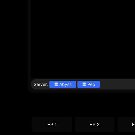
Server:
Abyss
Pep
EP 1
EP 2
E