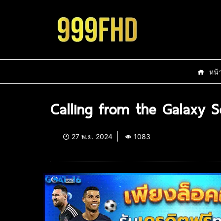
หน้
Calling from the Galaxy S
27 พ.ย. 2024
1083