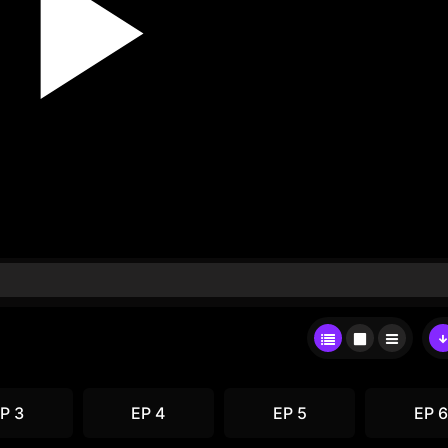
P 3
EP 4
EP 5
EP 6