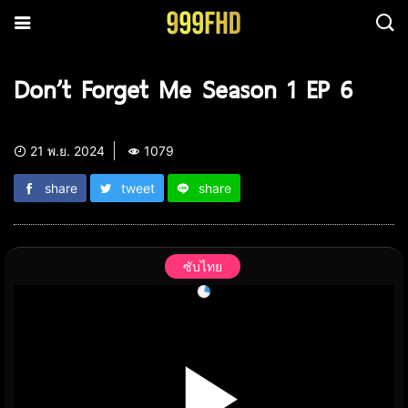
Don’t Forget Me Season 1 EP 6
21 พ.ย. 2024
1079
share
tweet
share
ซับไทย