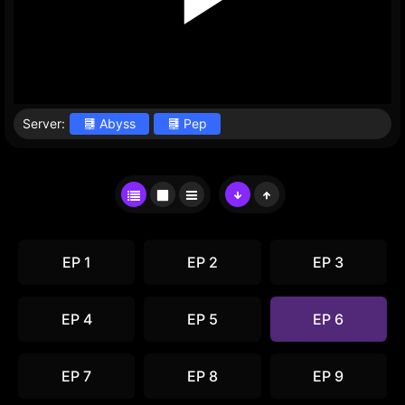
Server:
Abyss
Pep
EP 1
EP 2
EP 3
EP 4
EP 5
EP 6
EP 7
EP 8
EP 9