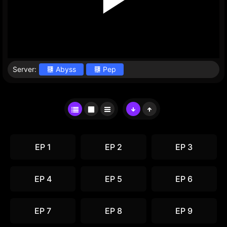
Server:
Abyss
Pep
EP 1
EP 2
EP 3
EP 4
EP 5
EP 6
EP 7
EP 8
EP 9