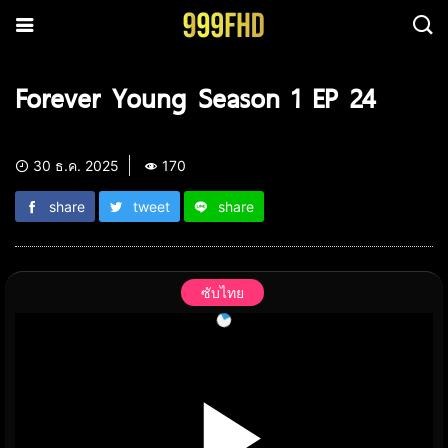
Forever Young Season 1 EP 24
30 ธ.ค. 2025
170
share
tweet
share
ซับไทย