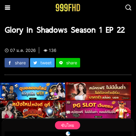
Glory in Shadows Season 1 EP 22
07 ม.ค. 2026
136
share
tweet
share
ซับไทย