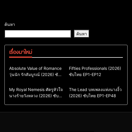
ค้นหา
ค้นหา
เรื่องมาใหม่
Comedy
Drama
Action & Adventure
Absolute Value of Romance
Fifties Professionals (2026)
วุ่นนัก รักสัมบูรณ์ (2026) ซับ
ซีรี่ย์เกาหลี
ซับไทย EP1-EP12
Comedy
Drama
ไทย พากย์ไทย EP1-EP16
ซีรี่ย์เกาหลีซับไทย
ซีรี่ย์เกาหลี
ซีรี่ย์เกาหลีพากย์ไทย
ซีรี่ย์เกาหลีซับไทย
Comedy
Drama
Drama
ซีรี่ย์จีน
My Royal Nemesis ศัตรูหัวใจ
The Lead บทเพลงแห่งนางงิ้ว
นางร้ายวังหลวง (2026) ซับ
Sci-Fi & Fantasy
(2026) ซับไทย EP1-EP48
ซีรี่ย์จีนซับไทย
ไทย EP1-EP14
ซีรี่ย์เกาหลี
ซีรี่ย์เกาหลีซับไทย