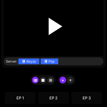
Server:
Abyss
Pep
EP 1
EP 2
EP 3