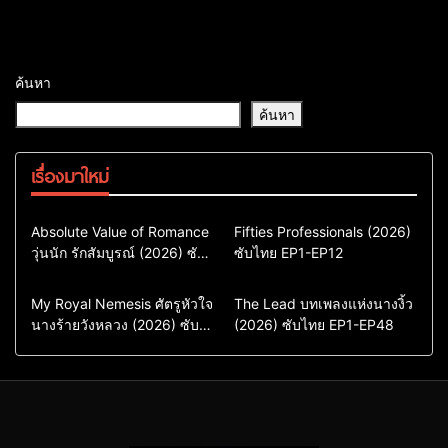
ค้นหา
ค้นหา
เรื่องมาใหม่
Comedy
Drama
Action & Adventure
Absolute Value of Romance
Fifties Professionals (2026)
วุ่นนัก รักสัมบูรณ์ (2026) ซับ
ซีรี่ย์เกาหลี
ซับไทย EP1-EP12
Comedy
Drama
ไทย พากย์ไทย EP1-EP16
ซีรี่ย์เกาหลีซับไทย
ซีรี่ย์เกาหลี
ซีรี่ย์เกาหลีพากย์ไทย
ซีรี่ย์เกาหลีซับไทย
Comedy
Drama
Drama
ซีรี่ย์จีน
My Royal Nemesis ศัตรูหัวใจ
The Lead บทเพลงแห่งนางงิ้ว
นางร้ายวังหลวง (2026) ซับ
Sci-Fi & Fantasy
(2026) ซับไทย EP1-EP48
ซีรี่ย์จีนซับไทย
ไทย EP1-EP14
ซีรี่ย์เกาหลี
ซีรี่ย์เกาหลีซับไทย