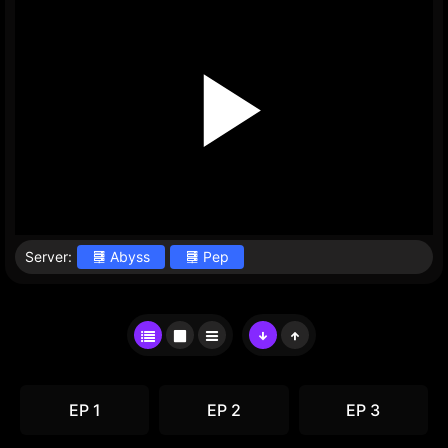
Server:
Abyss
Pep
EP 1
EP 2
EP 3