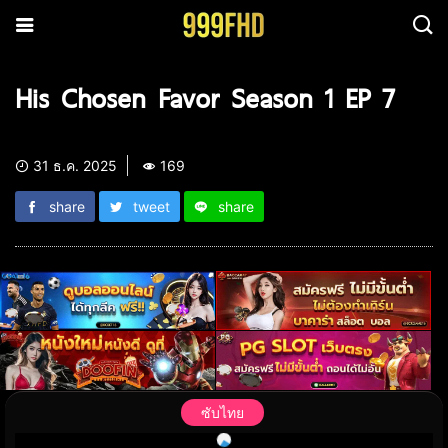
His Chosen Favor Season 1 EP 7
31 ธ.ค. 2025
169
share
tweet
share
ซับไทย