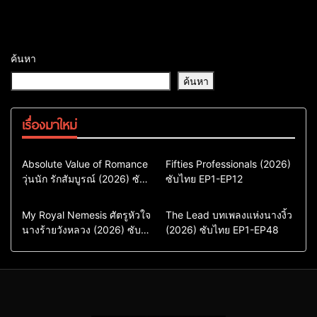
ค้นหา
ค้นหา
เรื่องมาใหม่
Comedy
Drama
Action & Adventure
Absolute Value of Romance
Fifties Professionals (2026)
วุ่นนัก รักสัมบูรณ์ (2026) ซับ
ซีรี่ย์เกาหลี
ซับไทย EP1-EP12
Comedy
Drama
ไทย พากย์ไทย EP1-EP16
ซีรี่ย์เกาหลีซับไทย
ซีรี่ย์เกาหลี
ซีรี่ย์เกาหลีพากย์ไทย
ซีรี่ย์เกาหลีซับไทย
Comedy
Drama
Drama
ซีรี่ย์จีน
My Royal Nemesis ศัตรูหัวใจ
The Lead บทเพลงแห่งนางงิ้ว
นางร้ายวังหลวง (2026) ซับ
Sci-Fi & Fantasy
(2026) ซับไทย EP1-EP48
ซีรี่ย์จีนซับไทย
ไทย EP1-EP14
ซีรี่ย์เกาหลี
ซีรี่ย์เกาหลีซับไทย