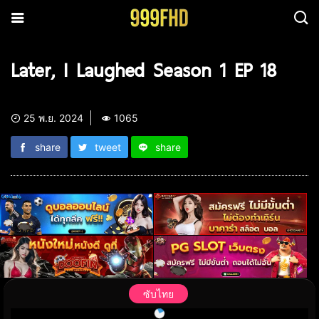
Later, I Laughed Season 1 EP 18
25 พ.ย. 2024
1065
share
tweet
share
ซับไทย