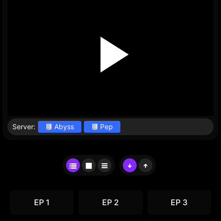
Server:
Abyss
Pep
EP 1
EP 2
EP 3