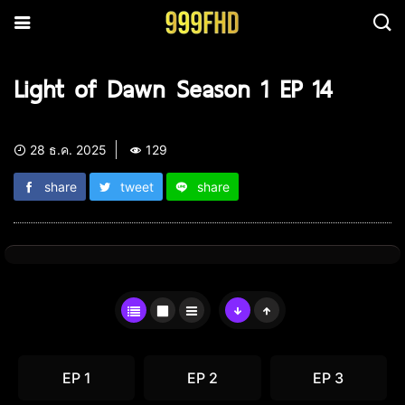
Light of Dawn Season 1 EP 14
28 ธ.ค. 2025
129
share
tweet
share
EP 1
EP 2
EP 3