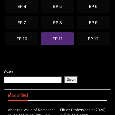
EP 4
EP 5
EP 6
EP 7
EP 8
EP 9
EP 10
EP 11
EP 12
ค้นหา
ค้นหา
เรื่องมาใหม่
Comedy
Drama
Action & Adventure
Absolute Value of Romance
Fifties Professionals (2026)
ซีรี่ย์เกาหลี
Comedy
Drama