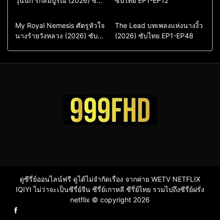
วุ่นนัก รักสัมบูรณ์ (2026) ซับ
ซับไทย EP1-EP12
ไทย พากย์ไทย EP1-EP16
ซีรี่ย์เกาหลีซับไทย
ซีรี่ย์เกาหลี
ซีรี่ย์เกาหลีพากย์ไทย
ซีรี่ย์เกาหลีซับไทย
Comedy
Drama
Drama
ซีรี่ย์จีน
My Royal Nemesis ศัตรูหัวใจ
The Lead บทเพลงแห่งนางงิ้ว
นางร้ายวังหลวง (2026) ซับ
Sci-Fi & Fantasy
(2026) ซับไทย EP1-EP48
ซีรี่ย์จีนซับไทย
ไทย EP1-EP14
ซีรี่ย์เกาหลี
ซีรี่ย์เกาหลีซับไทย
ดูซีรี่ย์ออนไลน์ฟรี ดูได้ไม่จำกัดเรื่อง จากค่าย WETV NETFLIX
IQIYI ไม่ว่าจะเป็นซีรี่ย์จีน ซีรี่ย์เกาหลี ซีรี่ย์ไทย รวมไปถึงซีรี่ย์ฝรั่ง
netflix © copyright 2026