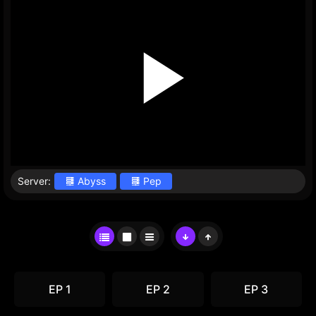
Server:
Abyss
Pep
EP 1
EP 2
EP 3