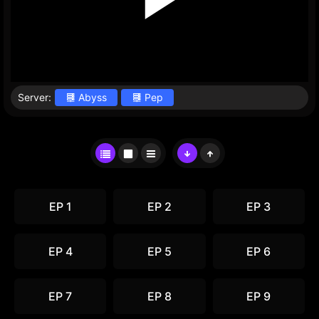
Server:
Abyss
Pep
EP 1
EP 2
EP 3
EP 4
EP 5
EP 6
EP 7
EP 8
EP 9