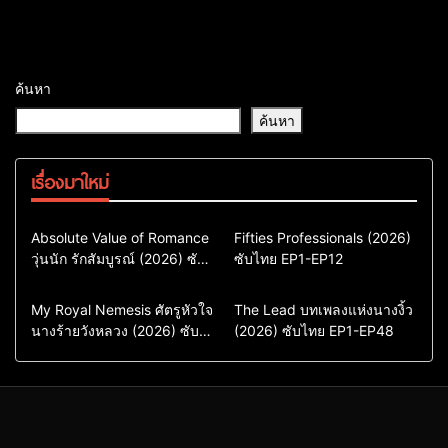
ค้นหา
ค้นหา
เรื่องมาใหม่
Comedy
Drama
Action & Adventure
Absolute Value of Romance
Fifties Professionals (2026)
วุ่นนัก รักสัมบูรณ์ (2026) ซับ
ซีรี่ย์เกาหลี
ซับไทย EP1-EP12
Comedy
Drama
ไทย พากย์ไทย EP1-EP16
ซีรี่ย์เกาหลีซับไทย
ซีรี่ย์เกาหลี
ซีรี่ย์เกาหลีพากย์ไทย
ซีรี่ย์เกาหลีซับไทย
Comedy
Drama
Drama
ซีรี่ย์จีน
My Royal Nemesis ศัตรูหัวใจ
The Lead บทเพลงแห่งนางงิ้ว
นางร้ายวังหลวง (2026) ซับ
Sci-Fi & Fantasy
(2026) ซับไทย EP1-EP48
ซีรี่ย์จีนซับไทย
ไทย EP1-EP14
ซีรี่ย์เกาหลี
ซีรี่ย์เกาหลีซับไทย