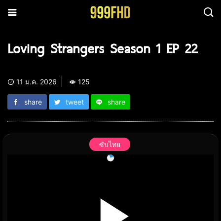
Loving Strangers Season 1 EP 22
11 ม.ค. 2026
125
share
tweet
share
ซับไทย