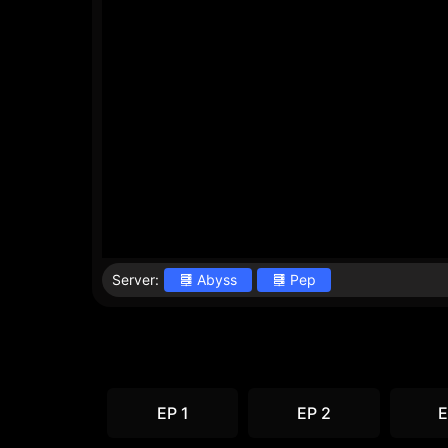
Server:
Abyss
Pep
EP 1
EP 2
E