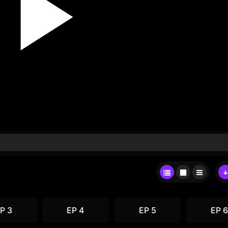
P 3
EP 4
EP 5
EP 6