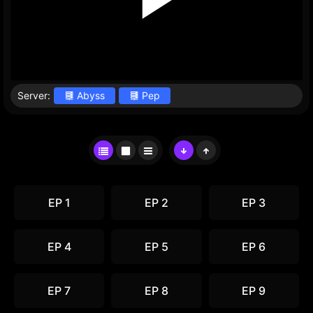
Server:
Abyss
Pep
EP 1
EP 2
EP 3
EP 4
EP 5
EP 6
EP 7
EP 8
EP 9