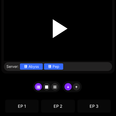
Server:
Abyss
Pep
EP 1
EP 2
EP 3