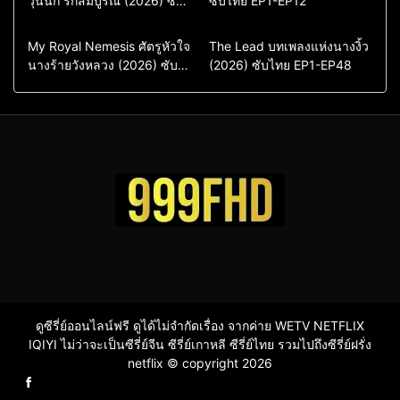
วุ่นนัก รักสัมบูรณ์ (2026) ซับ
ซับไทย EP1-EP12
ไทย พากย์ไทย EP1-EP16
ซีรี่ย์เกาหลีซับไทย
ซีรี่ย์เกาหลี
ซีรี่ย์เกาหลีพากย์ไทย
ซีรี่ย์เกาหลีซับไทย
Comedy
Drama
Drama
ซีรี่ย์จีน
My Royal Nemesis ศัตรูหัวใจ
The Lead บทเพลงแห่งนางงิ้ว
นางร้ายวังหลวง (2026) ซับ
Sci-Fi & Fantasy
(2026) ซับไทย EP1-EP48
ซีรี่ย์จีนซับไทย
ไทย EP1-EP14
ซีรี่ย์เกาหลี
ซีรี่ย์เกาหลีซับไทย
ดูซีรี่ย์ออนไลน์ฟรี ดูได้ไม่จำกัดเรื่อง จากค่าย WETV NETFLIX
IQIYI ไม่ว่าจะเป็นซีรี่ย์จีน ซีรี่ย์เกาหลี ซีรี่ย์ไทย รวมไปถึงซีรี่ย์ฝรั่ง
netflix © copyright 2026