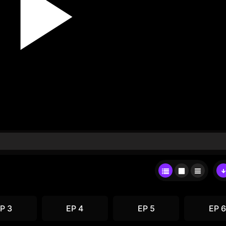
P 3
EP 4
EP 5
EP 6