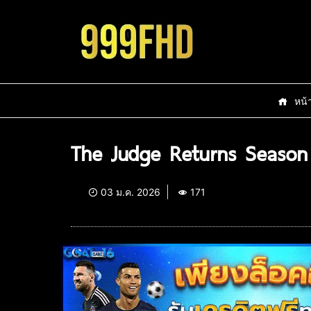
หน้
The Judge Returns Season 
03 ม.ค. 2026
171