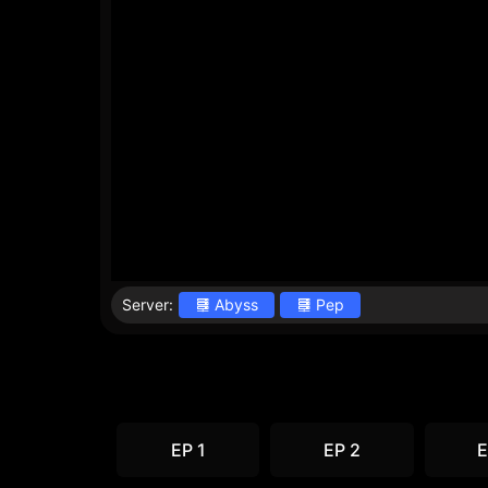
Server:
Abyss
Pep
EP 1
EP 2
E