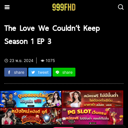
The Love We Couldn’t Keep
Season 1 EP 3
23 พ.ย. 2024
1075
share
tweet
share