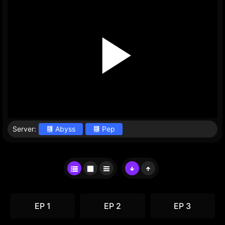
Server:
Abyss
Pep
EP 1
EP 2
EP 3