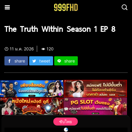
The Truth Within Season 1 EP 8
11 ม.ค. 2026
120
share
tweet
share
ซับไทย