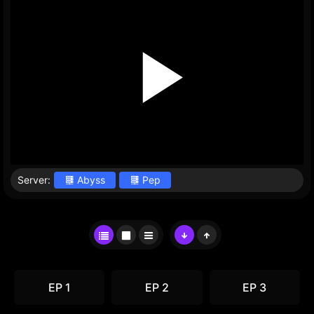
Server:
Abyss
Pep
EP 1
EP 2
EP 3