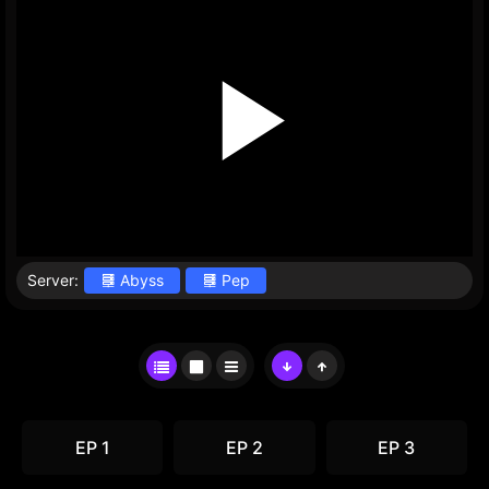
Server:
Abyss
Pep
EP 1
EP 2
EP 3