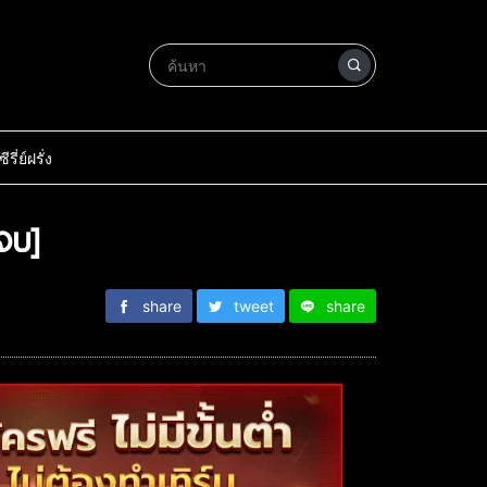
ซีรี่ย์ฝรั่ง
จบ]
share
tweet
share