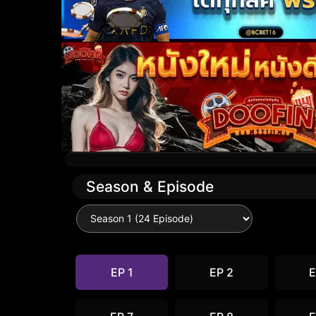
Season & Episode
EP 1
EP 2
E