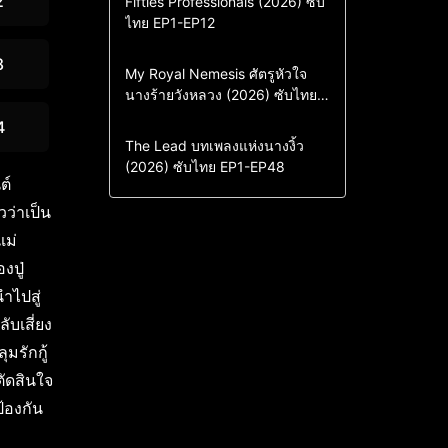
2
Fifties Professionals (2026) ซับ
ไทย EP1-EP12
Drama
ซีรี่ย์เกาหลี
ซีรี่ย์เกาหลีซับไทย
8
Comedy
Drama
My Royal Nemesis ศัตรูหัวใจ
นางร้ายวังหลวง (2026) ซับไทย
Sci-Fi & Fantasy
ซีรี่ย์เกาหลี
EP1-EP14
ซีรี่ย์เกาหลีซับไทย
4
Drama
ซีรี่ย์จีน
The Lead บทเพลงแห่งนางงิ้ว
(2026) ซับไทย EP1-EP48
ซีรี่ย์จีนซับไทย
ต์
วว่าเป็น
แม่
งปู่
ำไปสู่
ับเสี่ยง
มรักกู้
ัดสินใจ
้องกัน