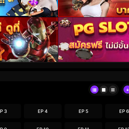
P 3
EP 4
EP 5
EP 6