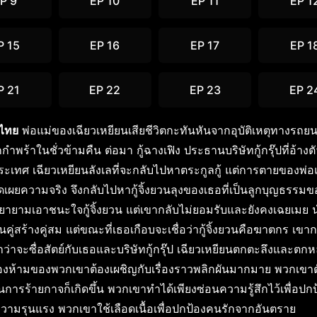
P 9
EP 10
EP 11
EP 1
P 15
EP 16
EP 17
EP 1
P 21
EP 22
EP 23
EP 2
์ไทย
พ่อแม่ของเฉียวเหยียนเสียชีวิตกะทันหันจากอุบัติเหตุทางรถยน
กำพร้าในชั่วข้ามคืน ต่อมา กู้ฉางเฟิง ประธานบริษัทกู้กรุ๊ปที่อ้างตั
ะเทศ เฉียวเหยียนลังเลที่จะกลับไปหาตระกูลกู้ แต่การตายของพ่อ
ดเผยความจริง จึงกลับไปหากู้จิ้งยวนลุงของเธอที่เป็นลูกบุญธรรมขอ
ยายามเอาชนะใจกู้จิ้งยวน แต่เขากลับไม่ยอมรับและยังคงเฉยเมย น
่สร้างคู่สม แต่ขณะที่เธอเกือบจะเชื่อว่ากู้จิ้งยวนคือฆาตกร เขากล
ว่าจะซื่อสัตย์กับเธอและบริษัทกู้กรุ๊ป เฉียวเหยียนตกตะลึงและตกหลุ
องห้ามของพวกเขาต้องเผชิญกับเรื่องราวพลิกผันมากมาย พวกเขาต
การร้ายกาจก็เกิดขึ้น พวกเขาทำได้เพียงซ่อนความรู้สึกไว้เพื่อปกป
ามรุนแรง พวกเขาใช้เลือดเนื้อเพื่อปกป้องคนรักจากอันตราย